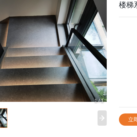
楼梯
1
/
1
立