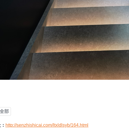
全部
址：
http://senzhishicai.com/ltxldlsyb/164.html