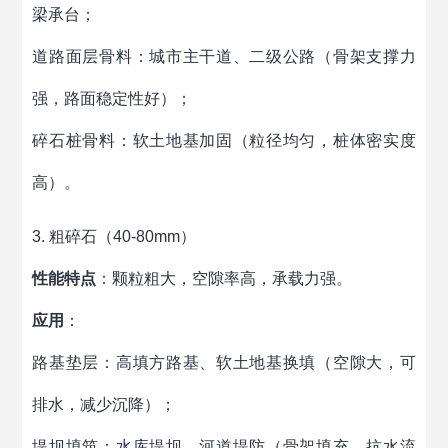
梁承台；
道路面层骨料：城市主干道、二级公路（骨架支撑力
强，路面稳定性好）；
碎石桩骨料：软土地基加固（粒径均匀，桩体密实度
高）。
3. 粗碎石（40-80mm）
性能特点
：颗粒粗大，空隙率高，承载力强。
应用
：
路基垫层：高填方路基、软土地基换填（空隙大，可
排水，减少沉降）；
堤坝填筑：水库堤坝、河道堤防（骨架填充，抗水流