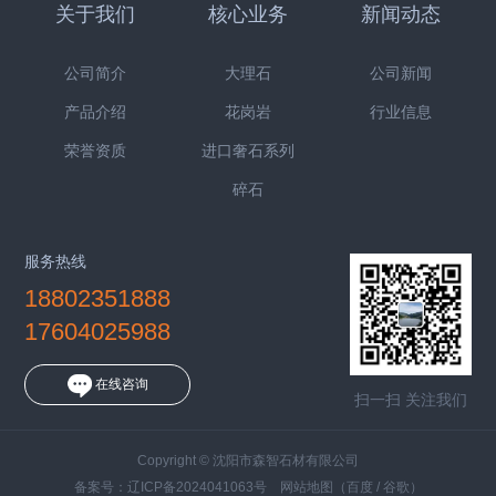
关于我们
核心业务
新闻动态
公司简介
大理石
公司新闻
产品介绍
花岗岩
行业信息
荣誉资质
进口奢石系列
碎石
服务热线
18802351888
17604025988
在线咨询
扫一扫 关注我们
Copyright © 沈阳市森智石材有限公司
备案号：
辽ICP备2024041063号
网站地图
（
百度
/
谷歌
）